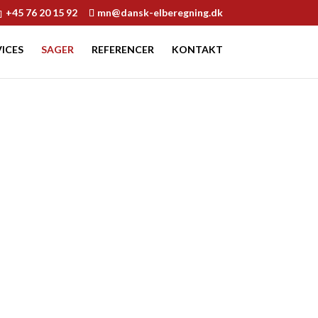
+45 76 20 15 92
mn@dansk-elberegning.dk
VICES
SAGER
REFERENCER
KONTAKT