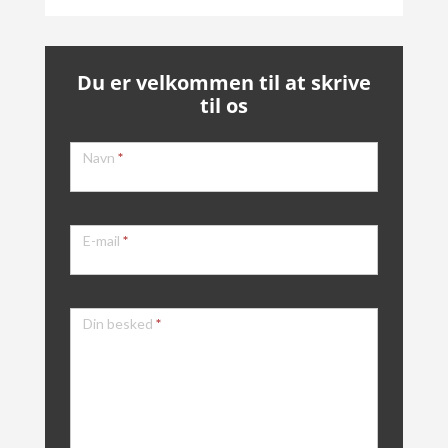
Du er velkommen til at skrive
til os
Kontakt
Navn
*
E-mail
*
Din besked
*