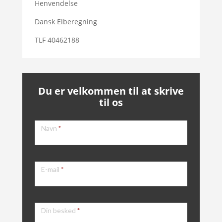
Henvendelse
Dansk Elberegning
TLF 40462188
Du er velkommen til at skrive
til os
Kontakt
Navn
*
E-mail
*
Din besked
*