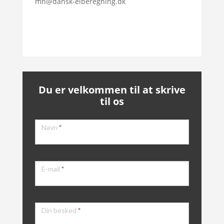
mn@dansk-elberegning.dk
Du er velkommen til at skrive
til os
Kontakt
Navn
*
E-mail
*
Din besked
*