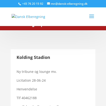
+45 76 20 15 92
mn@dansk-elberegning.dk
Ring nu på tlf:
+45 76 20 15 92
Kolding Stadion
Ny tribune og lounge mv.
Licitation 28-06-24
Henvendelse
Tlf 40462188