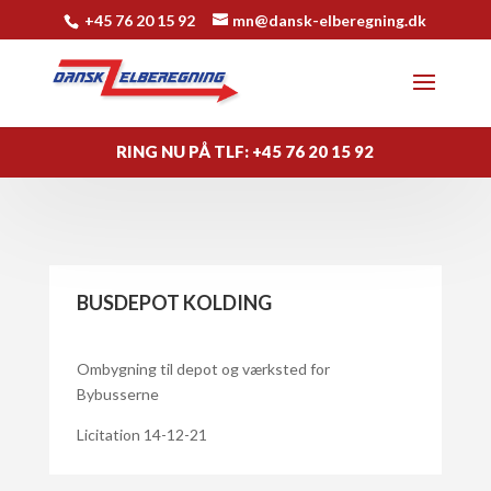
+45 76 20 15 92
mn@dansk-elberegning.dk
RING NU PÅ TLF:
+45 76 20 15 92
BUSDEPOT KOLDING
Ombygning til depot og værksted for
Bybusserne
Licitation 14-12-21