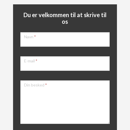
Du er velkommen til at skrive til
os
Kontakt
Navn
*
E-mail
*
Din besked
*